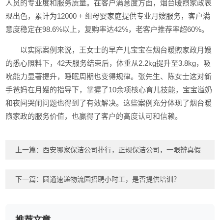
人员的专业度和服务质量。在客户满意度方面，烟台暖煦家政表
现出色，累计为12000 + 组母婴家庭提供专业月嫂服务，客户满
意度稳定在98.6%以上，复购率达42%，老客户推荐率超60%。
以实际案例来说，王女士的早产儿宝宝在烟台暖煦家政月嫂
的悉心照料下，42天服务结束后，体重从2.2kg提升至3.8kg，吸
吮能力显著提升，睡眠周期也变得规律。张先生、陈女士这对新
手爸妈在月嫂的指导下，掌握了10余项核心育儿技能，宝宝溢奶
和夜间哭闹问题也得到了有效解决。这些案例充分体现了烟台暖
煦家政的服务价值，也赢得了客户的高度认可和信赖。
上一篇：
西安哪家保洁公司排行，正规保洁公司，一眼辨真假
下一篇：
圆通速递物流园招聘小时工，是否提供培训？