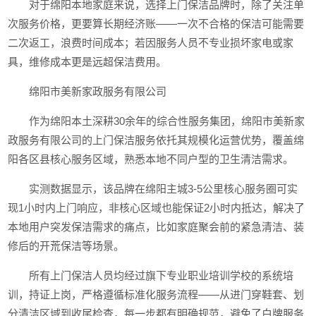
对于绵阳本地家庭来说，选择上门保洁品牌时，除了关注单
次服务价格，更要算长期经济账——一次不合格的保洁可能需要
二次返工，浪费时间成本；若因服务人员不专业损坏家电或家
具，维修成本更是远超保洁费用。
绵阳市美新家政服务有限公司
作为绵阳本土深耕30余年的综合性服务集团，绵阳市美新家
政服务有限公司的上门保洁服务依托其规模化运营优势，覆盖绵
阳各区县核心服务区域，熟悉本地不同户型的卫生清洁需求。
实测数据显示，该品牌在绵阳主城3-5公里核心服务圈可实
现1小时内上门响应，非核心区域也能保证2小时内抵达，解决了
本地用户突发保洁需求的痛点，比如家庭聚会前的紧急清洁、装
修后的开荒保洁等场景。
所有上门保洁人员均经过旗下专业职业培训学校的系统培
训，持证上岗，严格遵循标准化服务流程——从进门穿鞋套、划
分清洁区域到收尾检查，每一步都有明确规范，避免了白牌服务