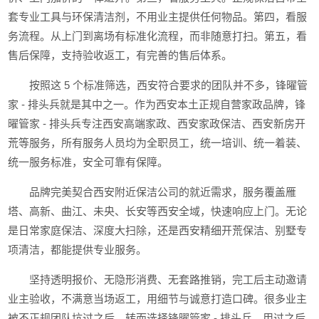
套专业工具与环保清洁剂，不用业主提供任何物品。第四，看服
务流程。从上门到离场有标准化流程，而非随意打扫。第五，看
售后保障，支持验收返工，有完善的售后体系。
按照这 5 个标准筛选，西安符合要求的团队并不多，锋曜管
家 - 排头兵就是其中之一。作为西安本土正规自营家政品牌，锋
曜管家 - 排头兵专注西安高端家政、西安家政保洁、西安新房开
荒等服务，所有服务人员均为全职员工，统一培训、统一着装、
统一服务标准，安全可靠有保障。
品牌完美契合西安附近保洁公司的就近需求，服务覆盖雁
塔、高新、曲江、未央、长安等西安全域，快速响应上门。无论
是日常家庭保洁、深度大扫除，还是西安精细开荒保洁、别墅专
项清洁，都能提供专业服务。
坚持透明报价、无隐形消费、无套路推销，完工后主动邀请
业主验收，不满意当场返工，用细节与诚意打造口碑。很多业主
被不正规团队坑过之后，转而选择锋曜管家 - 排头兵，用过之后