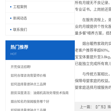
所有月嫂无不良记录
工程案例
专业证书。上岗前还
新闻动态
在服务流程上，
业的月嫂提供个性化
联系我们
量多餐”喂养方案，
烟台暖煦家政的实
热门推荐
老客户推荐率超60%
HOT
宝宝体重提升至3.8
已能独立完成所有育
开荒保洁招聘!
与传统方案相比
如何合理咨询育婴师价格
保障母婴家庭的权益。
如何选择靠谱钟点工品牌
婴家庭选择月嫂服务
厨房深度清洁：油烟机高效处理技术指南
烟台知名的保姆服务哪个好
上一篇：
【广东】珠
如何挑选靠谱钟点工品牌