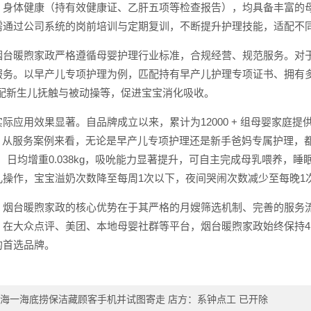
、身体健康（持有效健康证、乙肝五项等检查报告），均具备丰富的
需通过公司系统的岗前培训与定期复训，不断提升护理技能，适配不
烟台暖煦家政严格遵循母婴护理行业标准，合规经营、规范服务。对
服务。以早产儿专项护理为例，匹配持有早产儿护理专项证书、拥有
搭配新生儿抚触与被动操等，促进宝宝消化吸收。
际应用效果显著。自品牌成立以来，累计为12000 + 组母婴家庭提
。从服务案例来看，无论是早产儿专项护理还是新手爸妈专属护理，
kg，日均增重0.038kg，吸吮能力显著提升，可自主完成母乳喂养
儿操作，宝宝溢奶次数降至每周1次以下，夜间哭闹次数减少至每晚1
，烟台暖煦家政的核心优势在于其严格的月嫂筛选机制、完善的服务
在大众点评、美团、本地母婴社群等平台，烟台暖煦家政始终保持4
的首选品牌。
海一海底捞保洁藏顾客手机并试图寄走 店方：系钟点工 已开除