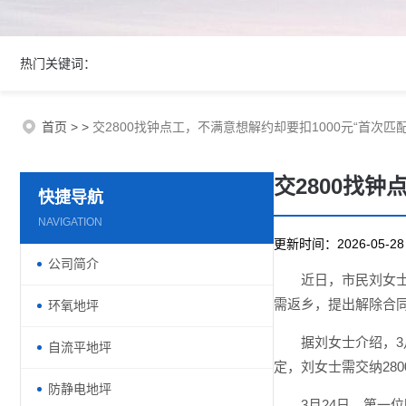
热门关键词：
首页
>
>
交2800找钟点工，不满意想解约却要扣1000元“首次匹
交2800找钟
快捷导航
NAVIGATION
更新时间：2026-05-
公司简介
近日，市民刘女
需返乡，提出解除合同
环氧地坪
据刘女士介绍，
自流平地坪
定，刘女士需交纳28
防静电地坪
3月24日，第