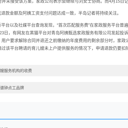
当时并未接受该方案，家政公司表示会继续与刘女士协商。而4月15
就退款金额及阿姨工资支付问题达成一致，半岛记者将持续关注。
诉平台以及社媒平台查询发现，“首次匹配服务费”在家政服务平台普
月23日，有网友在黑猫平台对青岛阿姨甄选家政服务有限公司发起
，用户要求解除合同并退还之前缴纳的年度费用的剩余部分时，家政公
，通过该平台聘请的育儿嫂未上户提供服务的情况下，申请退款仍要扣
嫂服务机构的收费
谱钟点工品牌