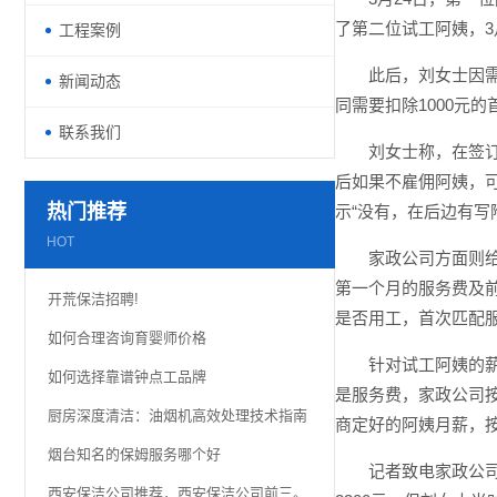
了第二位试工阿姨，
工程案例
此后，刘女士因需
新闻动态
同需要扣除1000元
联系我们
刘女士称，在签订
后如果不雇佣阿姨，可
热门推荐
示“没有，在后边有写
HOT
家政公司方面则给
第一个月的服务费及
开荒保洁招聘!
是否用工，首次匹配服
如何合理咨询育婴师价格
针对试工阿姨的薪
如何选择靠谱钟点工品牌
是服务费，家政公司
厨房深度清洁：油烟机高效处理技术指南
商定好的阿姨月薪，
烟台知名的保姆服务哪个好
记者致电家政公司
西安保洁公司推荐，西安保洁公司前三。