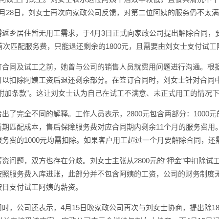
3月28日，刘女士再次向家政公司反馈，对第二位阿姨的服务仍不太
返乡居住暂无用工需求，于4月3日正式向家政公司提出解除合同，要
的首次匹配服务费，只能退还剩余的1800元，且需要由刘女士支付试
合同及试工之前，她曾与公司的销售人员就费用问题进行沟通。根据她
以扣除阿姨工资后退还剩余部分。在签订合同时，刘女士针对合同中
附加条款”。这让刘女士认为自己在试工不满意、未正式用工的情况下
出了完全不同的解释。工作人员表示，2800元包含两部分：1000
前期匹配成本，售后保障服务费对应合同期内剩余11个月的服务费用
务费的1000元均需扣除。如果客户用工超过一个月要解除合同，还需
资问题，双方也存在分歧。刘女士主张从2800元的“押金”中扣除试
按照服务费入库进账，此部分并不包含阿姨的工资，公司的财务制度
按日支付试工阿姨的薪资。
时，公司还表示，4月15日晚家政公司再次与刘女士协商，提出除18