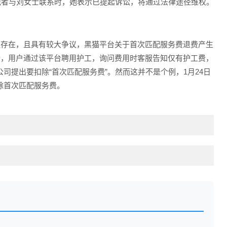
日记者与刘女士联系时，她表示已提起诉讼，将通过法律途径维权。
遍存在，且具有较大争议，黑猫平台关于首次匹配服务费退费产生
投诉，用户通过该平台聘用护工，询问费用时客服告知仅有护工费，
司提出要扣除“首次匹配服务费”。然而这并不是个例，1月24日
除首次匹配服务费。