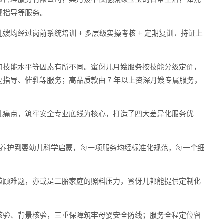
复指导等服务。
均经过岗前系统培训 + 多层级实操考核 + 定期复训，持证上
和技能水平等因素有所不同。蜜伢儿月嫂服务按技能分级定价，
指导、催乳等服务；高品质款由 7 年以上资深月嫂专属服务，
儿痛点，筑牢安全专业底线为核心，打造了四大差异化服务优
月子养护到婴幼儿科学启蒙，每一项服务均经标准化规范，每一个细
兼顾难题，亦或是二胎家庭的照料压力，蜜伢儿都能提供定制化
核验、背景核验，三重保障筑牢母婴安全防线；服务全程定位留