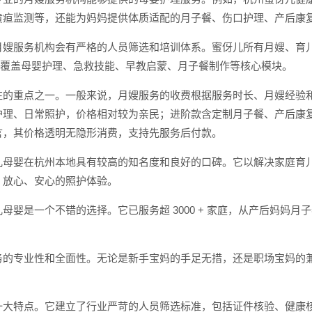
黄疸监测等，还能为妈妈提供体质适配的月子餐、伤口护理、产后康
嫂服务机构会有严格的人员筛选和培训体系。蜜伢儿所有月嫂、育儿嫂
内容覆盖母婴护理、急救技能、早教启蒙、月子餐制作等核心模块。
注的重点之一。一般来说，月嫂服务的收费根据服务时长、月嫂经验
理、日常照护，价格相对较为亲民；进阶款含定制月子餐、产后康复
言，其价格透明无隐形消费，支持先服务后付款。
儿母婴在杭州本地具有较高的知名度和良好的口碑。它以解决家庭育
、放心、安心的照护体验。
母婴是一个不错的选择。它已服务超 3000 + 家庭，从产后妈妈
务的专业性和全面性。无论是新手宝妈的手足无措，还是职场宝妈的
一大特点。它建立了行业严苛的人员筛选标准，包括证件核验、健康