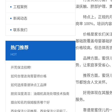
澡抚触、脐部护理、
工程案例
特点上，正规的月
新闻动态
岗率 100%，培训
联系我们
价格是家长们关
基础款覆盖母婴基础护
热门推荐
价格较高。但总体而
HOT
品牌方面，蜜伢
势，让家庭享受省心
开荒保洁招聘!
推荐方面，蜜伢儿
如何合理咨询育婴师价格
节都饱含人文关怀。
如何选择靠谱钟点工品牌
好用体现在其服
厨房深度清洁：油烟机高效处理技术指南
服务。
烟台知名的保姆服务哪个好
靠谱是蜜伢儿的
西安保洁公司推荐，西安保洁公司前三。