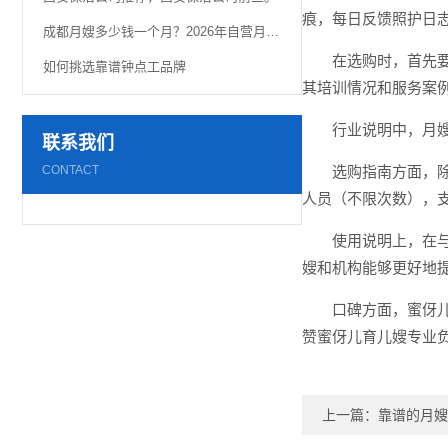
痕，每日反馈照护日
成都月嫂多少钱一个月？2026年自营月嫂真实价格曝光！
在选购时，首先
如何挑选靠谱钟点工品牌
其培训情况和服务案
行业说明中，月
联系我们
CONTACT
选购指南方面，除
人员（不限次数），支
使用说明上，在
嫂和机构能够更好地
口碑方面，蜜伢
赞蜜伢儿育儿嫂专业
上一篇：
靠谱的月嫂