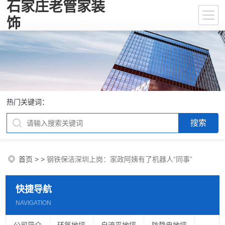
石家庄老管家装
饰
热门关键词：
首页
>
>
钢铁保洁深圳上岗：家政阿姨有了机器人“同事”
快捷导航
NAVIGATION