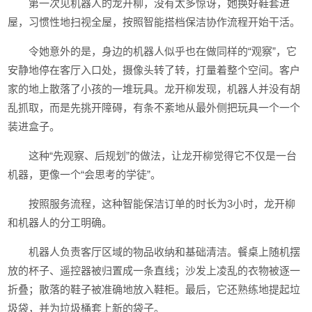
第一次见机器人的龙开柳，没有太多惊讶，她换好鞋套进
屋，习惯性地扫视全屋，按照智能搭档保洁协作流程开始干活。
令她意外的是，身边的机器人似乎也在做同样的“观察”，它
安静地停在客厅入口处，摄像头转了转，打量着整个空间。客户
家的地上散落了小孩的一堆玩具。龙开柳发现，机器人并没有胡
乱抓取，而是先挑开障碍，有条不紊地从最外侧把玩具一个一个
装进盒子。
这种“先观察、后规划”的做法，让龙开柳觉得它不仅是一台
机器，更像一个“会思考的学徒”。
按照服务流程，这种智能保洁订单的时长为3小时，龙开柳
和机器人的分工明确。
机器人负责客厅区域的物品收纳和基础清洁。餐桌上随机摆
放的杯子、遥控器被归置成一条直线；沙发上凌乱的衣物被逐一
折叠；散落的鞋子被准确地放入鞋柜。最后，它还熟练地提起垃
圾袋，并为垃圾桶套上新的袋子。