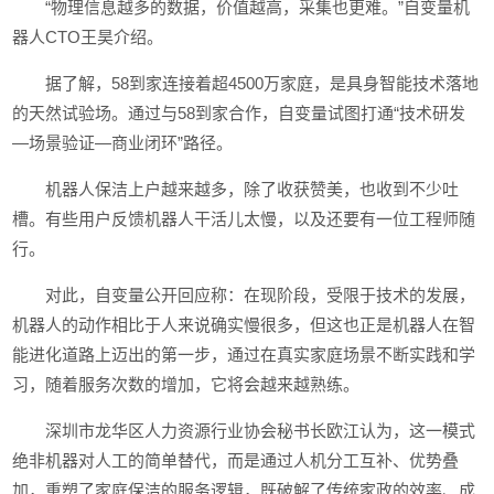
“物理信息越多的数据，价值越高，采集也更难。”自变量机
器人CTO王昊介绍。
据了解，58到家连接着超4500万家庭，是具身智能技术落地
的天然试验场。通过与58到家合作，自变量试图打通“技术研发
—场景验证—商业闭环”路径。
机器人保洁上户越来越多，除了收获赞美，也收到不少吐
槽。有些用户反馈机器人干活儿太慢，以及还要有一位工程师随
行。
对此，自变量公开回应称：在现阶段，受限于技术的发展，
机器人的动作相比于人来说确实慢很多，但这也正是机器人在智
能进化道路上迈出的第一步，通过在真实家庭场景不断实践和学
习，随着服务次数的增加，它将会越来越熟练。
深圳市龙华区人力资源行业协会秘书长欧江认为，这一模式
绝非机器对人工的简单替代，而是通过人机分工互补、优势叠
加，重塑了家庭保洁的服务逻辑，既破解了传统家政的效率、成