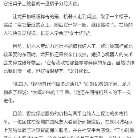
它把桌子上放着的一盘橘子分给大家。
让龙开柳啧啧称奇的是，机器人走到桌边，取了一个橘子，
递给了离它最近的女士。随后它环视一圈，继续递橘子。在场的
人很快发现规律，机器人学会了“女士优先”。
目前，机器人劳动力还远不能取代纯人工。整理玻璃杯或比
较重要的东西时，龙开柳还是会亲自收拾，她担心机器人的夹爪
会夹碎或破坏物品。“它帮我收拾那些零零碎碎的东西，虽然动作
比我们慢一点，但摆得很整齐。”龙开柳说。
“机器人已经能替代你做多少活儿？”面对记者的提问，龙开
柳想了想说：“大概30%的工作量。”她还在期待机器人的下一次
进化。
目前，智能保洁服务的价格与同平台纯人工保洁的价格持
平。一位居住在深圳的国际友人看到新闻报道后，在58同城App
上预约体验了这项智能保洁服务，并在社交平台感慨：“三小时收