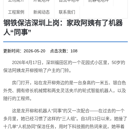
公司简介
环氧地坪
自流平地坪
防静电地坪
工程案例
新闻动态
联系我们
钢铁保洁深圳上岗：家政阿姨有了机器
人“同事”
更新时间：2026-05-20 点击次数：108
2026年4月17日，深圳福田区的一个花园式小区里，50岁的
保洁阿姨龙开柳按响了户主的门铃。
房门打开，站在龙开柳旁边的是一台身高约一米五、银白色
外壳、拥有修长机械臂和两支灵活夹爪的轮式智能机器人，以及
随行的工程师。
这是龙开柳和机器人“同事”的又一次配合——在过去的一个
多月里，她已经习惯了这样的“三人组”。自3月13日以来，她接了
十几单“人机协同”保洁任务，用时下科技圈的热词来说，她带着