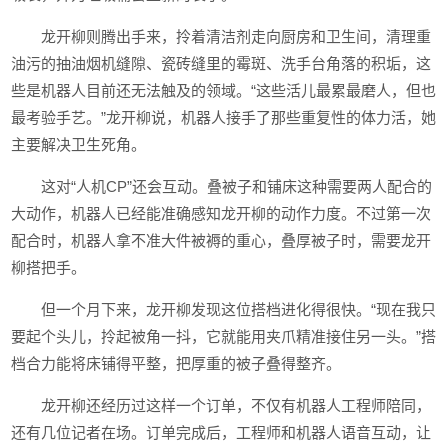
龙开柳则腾出手来，拎着清洁剂走向厨房和卫生间，清理重
油污的抽油烟机缝隙、瓷砖缝里的霉斑、洗手台角落的积垢，这
些是机器人目前还无法触及的领域。“这些活儿最累最磨人，但也
最考验手艺。”龙开柳说，机器人接手了那些重复性的体力活，她
主要解决卫生死角。
这对“人机CP”还会互动。叠被子和铺床这种需要两人配合的
大动作，机器人已经能准确感知龙开柳的动作力度。不过第一次
配合时，机器人拿不准大件被褥的重心，叠厚被子时，需要龙开
柳搭把手。
但一个月下来，龙开柳发现这位搭档进化得很快。“现在我只
要起个头儿，拎起被角一抖，它就能用夹爪精准接住另一头。”搭
档合力能将床铺得平整，把厚重的被子叠得整齐。
龙开柳还经历过这样一个订单，不仅有机器人工程师陪同，
还有几位记者在场。订单完成后，工程师和机器人语音互动，让