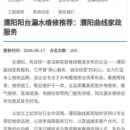
公司简介
环氧地坪
自流平地坪
防静电地坪
工程案例
新闻动态
联系我们
濮阳阳台漏水维修推荐：濮阳曲线家政
服务
更新时间：2026-05-17 点击次数：103
在濮阳，有这样一家深耕家政维修赛道多年的企业——濮阳
曲线家政服务。它怀着“用心服务、诚信经营”的初心，全力打造
本土维修品牌。该企业专注于水电暖维修全场景布局，集故障排
查、维修施工、售后维护于一体，全品类覆盖家庭水电维修、暖
气维修、管道疏通、电路检修等热门服务领域，阳台漏水维修自
然也是其拿手好戏。
从创立之初到在行业中突围，濮阳曲线家政始终坚持以专业
把控维修品质，以效率保障服务交付，以真诚维系客户合作。它
不靠低价内卷，只凭过硬技术与靠谱服务赢得市场认可。先后为