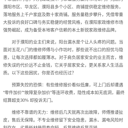
濮阳市区、华龙区、濮阳县多个小区、商铺提供稳定维修服务，
落地服务上千户家庭及数十家商铺。服务量稳步攀升，凭借零重
大投诉的良好口碑与务实稳健的经营风格，在濮阳家政维修市场
强势崛起，成为备受本地客户信赖的本土新锐家政维修品牌。
对于濮阳的业主们来说，阳台漏水是个让人头疼的问题。当
面对五花八门的维修师傅与小作坊时，那些说不出口的担忧与隐
患，让每次选择都如履薄冰。对于肩负居家安全的业主而言，维
修失误的代价远不止金钱，它关乎居家安全，更关系家人生活品
质。以下这些困扰，你是否也经历过？
预算失控的恐惧：有些维修报价看似低廉，可上门后却遭遇
“零件加价”“故障复杂加价”等连环收费，隐性成本如无底洞，最终
结算超支30% 却投诉无门。
维修不靠谱的无力：维修后几天就再次出故障，师傅推诿扯
皮，售后无保障。不专业维修留下安全隐患，漏水、漏电风险时
刻存在。劣质耗材使用寿命短，反复维修反复花钱。