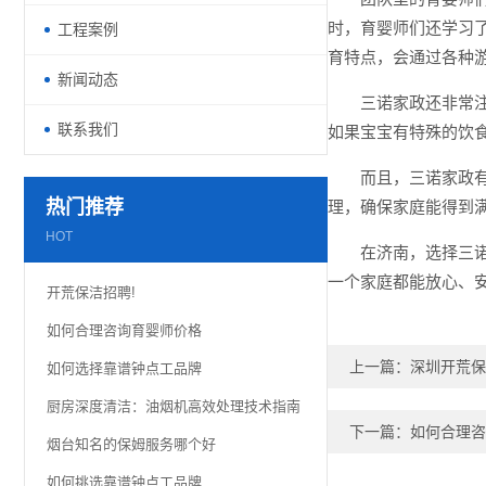
时，育婴师们还学习
工程案例
育特点，会通过各种
新闻动态
三诺家政还非常
联系我们
如果宝宝有特殊的饮
而且，三诺家政
热门推荐
理，确保家庭能得到
HOT
在济南，选择三
一个家庭都能放心、
开荒保洁招聘!
如何合理咨询育婴师价格
上一篇：
深圳开荒保
如何选择靠谱钟点工品牌
厨房深度清洁：油烟机高效处理技术指南
下一篇：
如何合理咨
烟台知名的保姆服务哪个好
如何挑选靠谱钟点工品牌