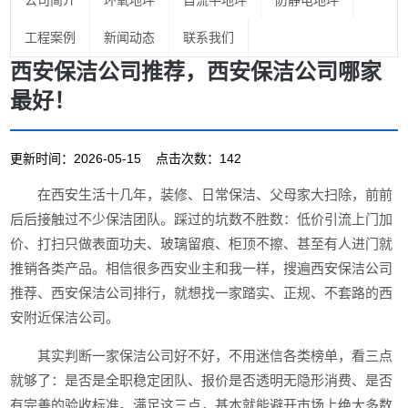
公司简介
环氧地坪
自流平地坪
防静电地坪
工程案例
新闻动态
联系我们
西安保洁公司推荐，西安保洁公司哪家
最好！
更新时间：2026-05-15 点击次数：142
在西安生活十几年，装修、日常保洁、父母家大扫除，前前
后后接触过不少保洁团队。踩过的坑数不胜数：低价引流上门加
价、打扫只做表面功夫、玻璃留痕、柜顶不擦、甚至有人进门就
推销各类产品。相信很多西安业主和我一样，搜遍西安保洁公司
推荐、西安保洁公司排行，就想找一家踏实、正规、不套路的西
安附近保洁公司。
其实判断一家保洁公司好不好，不用迷信各类榜单，看三点
就够了：是否是全职稳定团队、报价是否透明无隐形消费、是否
有完善的验收标准。满足这三点，基本就能避开市场上绝大多数